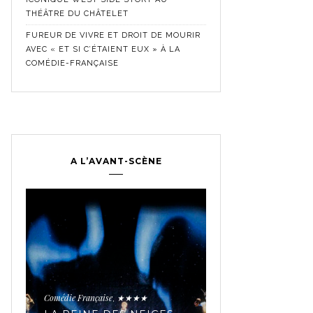
THÉÂTRE DU CHÂTELET
FUREUR DE VIVRE ET DROIT DE MOURIR
AVEC « ET SI C’ÉTAIENT EUX » À LA
COMÉDIE-FRANÇAISE
A L’AVANT-SCÈNE
Comédie Française
Crit
,
Historique
★★★★★
,
LES SECRETS 
TROUPE MYTH
Comédie Française
★★★★
,
AVEC « JEAN-B