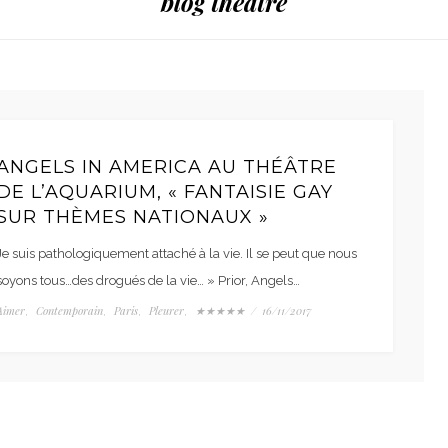
blog theatre
ANGELS IN AMERICA AU THÉÂTRE
DE L’AQUARIUM, « FANTAISIE GAY
SUR THÈMES NATIONAUX »
Je suis pathologiquement attaché à la vie. Il se peut que nous
soyons tous…des drogués de la vie… » Prior, Angels…
Aimer
Contemporain
Paris
Pleurer
★★★★★
/
16/11/2017
,
,
,
,