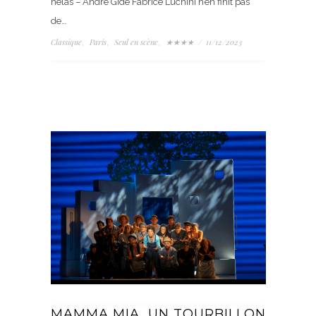
hélas – André Gide Fabrice Luchini n’en finit pas
de…
Classique
Paris
Seul en scène
★★★★
/
11/12/2023
,
,
,
MAMMA MIA, UN TOURBILLON