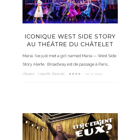
ICONIQUE WEST SIDE STORY
AU THÉÂTRE DU CHÂTELET
Maria. I’ve just met a girl named Maria — West Side
Story Alerte : Broadway est de passage à Paris…
Chanter
Comédie Musicale
★★★★
/
07/11/2023
,
,