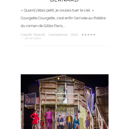
« Quand j’étais petit, je voulais tuer le ciel. »
Courgette Courgette, c’est enfin l’arrivée au théâtre
du roman de Gilles Paris,…
Comédie Musicale
Contemporain
Paris
★★★★★
,
,
,
/
29/10/2023