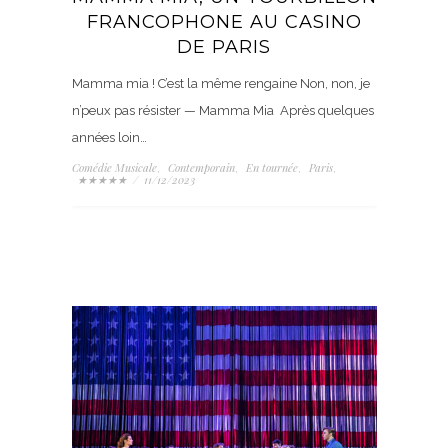
FRANCOPHONE AU CASINO
DE PARIS
Mamma mia ! C’est la même rengaine Non, non, je
n’peux pas résister — Mamma Mia Après quelques
années loin…
Comédie Musicale
Contemporain
En tournée
Paris
,
,
,
,
★★★★★
/
11/12/2023