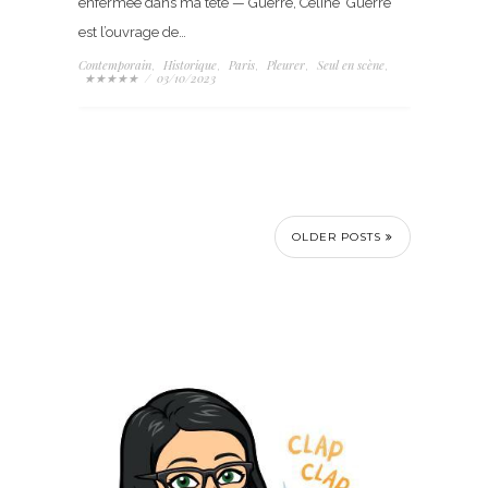
enfermée dans ma tête — Guerre, Céline Guerre
est l’ouvrage de…
Contemporain
Historique
Paris
Pleurer
Seul en scène
,
,
,
,
,
★★★★★
/
03/10/2023
OLDER POSTS