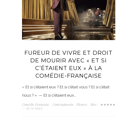
FUREUR DE VIVRE ET DROIT
DE MOURIR AVEC « ET SI
C’ÉTAIENT EUX » À LA
COMÉDIE-FRANÇAISE
« Et si c’étaient eux ? Et si c’était vous ? Et si c’était
nous ? » — Et si c’étaient eux…
Comédie Française
Contemporain
Pleurer
Rire
★★★★★
,
,
,
,
/
07/11/2023