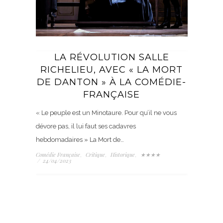
LA RÉVOLUTION SALLE
RICHELIEU, AVEC « LA MORT
DE DANTON » À LA COMÉDIE-
FRANÇAISE
« Le peuple est un Minotaure. Pour qu’il ne vous
dévore pas, il lui faut ses cadavres
hebdomadaires » La Mort de…
Comédie Française
Critique
Historique
★★★★
,
,
,
/
24/04/2023