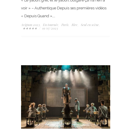
« Le yaourt grec et le yaourt bulgare ça n’a rien à
voir » – Authentique Depuis ses premières vidéos
« Depuis Quand »,…
Avignon 2023
En tournée
Paris
Rire
Seul en scène
,
,
,
,
,
★★★★★
/
19/07/2023