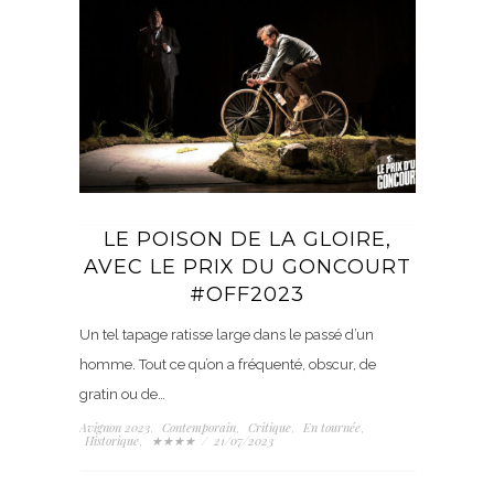
LE POISON DE LA GLOIRE,
AVEC LE PRIX DU GONCOURT
#OFF2023
Un tel tapage ratisse large dans le passé d’un
homme. Tout ce qu’on a fréquenté, obscur, de
gratin ou de…
Avignon 2023
Contemporain
Critique
En tournée
,
,
,
,
Historique
★★★★
/
21/07/2023
,