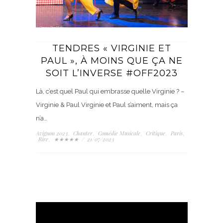
TENDRES « VIRGINIE ET
PAUL », À MOINS QUE ÇA NE
SOIT L’INVERSE #OFF2023
Là, c’est quel Paul qui embrasse quelle Virginie ? –
Virginie & Paul Virginie et Paul s’aiment, mais ça
n’a…
Avignon 2023
Chanter
Comédie Musicale
Critique
Paris
,
,
,
,
,
Rire
★★★★★
/
21/07/2023
,