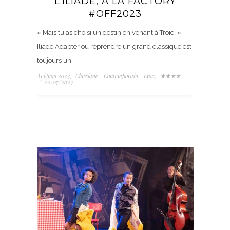
L’ILIADE, À LA FACTORY
#OFF2023
« Mais tu as choisi un destin en venant à Troie. »
Iliade Adapter ou reprendre un grand classique est
toujours un…
Avignon 2023
Classique
Contemporain
Lyon
★★★★
,
,
,
,
/
22/07/2023