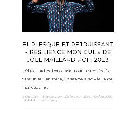
BURLESQUE ET RÉJOUISSANT
« RÉSILIENCE MON CUL » DE
JOËL MAILLARD #OFF2023
Joël Maillard est iconoclaste. Pour la première fois
dans un seul en scène, il présente, avec Résilience,
mon cul, une…
A l'étranger
Avignon 2023
En tournée
Rire
Seul en scène
,
,
,
,
,
★★★★
/
25/07/2023