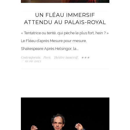
UN FLÉAU IMMERSIF
ATTENDU AU PALAIS-ROYAL
« Tentatrice ou tenté, qui pèche le plus fort, hein ? »
Le Fléau d’après Mesure pour mesure,
Shakespeare Après Helsingor, la…
Contemporain
Paris
Théâtre immersif
★★★
,
,
,
/
19/09/2023