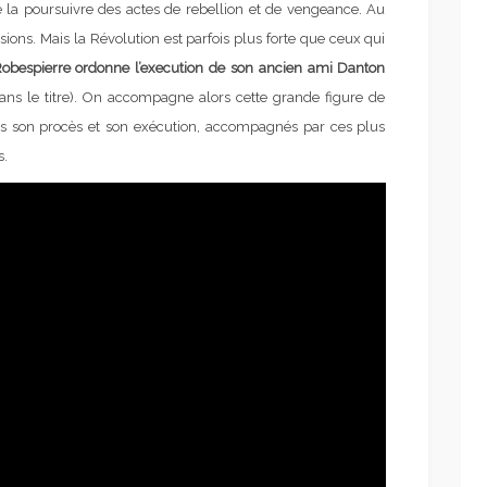
e la poursuivre des actes de rebellion et de vengeance. Au
sions. Mais la Révolution est parfois plus forte que ceux qui
 Robespierre ordonne l’execution de son ancien ami Danton
dans le titre). On accompagne alors cette grande figure de
dans son procès et son exécution, accompagnés par ces plus
s.