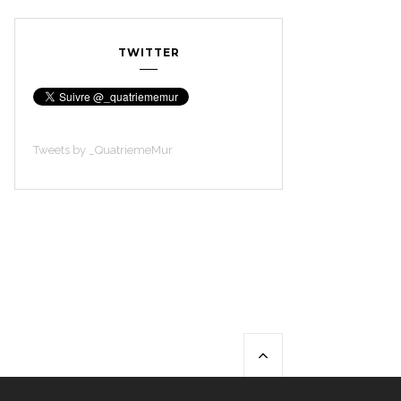
TWITTER
Tweets by _QuatriemeMur