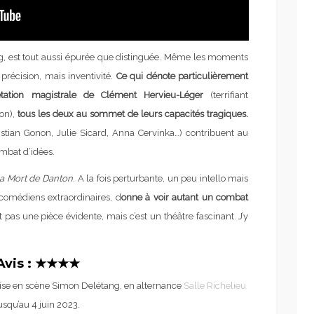
g, est tout aussi épurée que distinguée. Même les moments
 précision, mais inventivité.
Ce qui dénote particulièrement
rétation magistrale de Clément Hervieu-Léger
(terrifiant
ton),
tous les deux au sommet de leurs capacités tragiques.
ristian Gonon, Julie Sicard, Anna Cervinka…) contribuent au
ombat d’idées.
la Mort de Danton
. A la fois perturbante, un peu intello mais
s comédiens extraordinaires, d
onne à voir autant un combat
st pas une pièce évidente, mais c’est un théâtre fascinant. J’y
Avis : ★★★★
se en scène Simon Delétang, en alternance
Salle Richelieu
usqu’au 4 juin 2023.