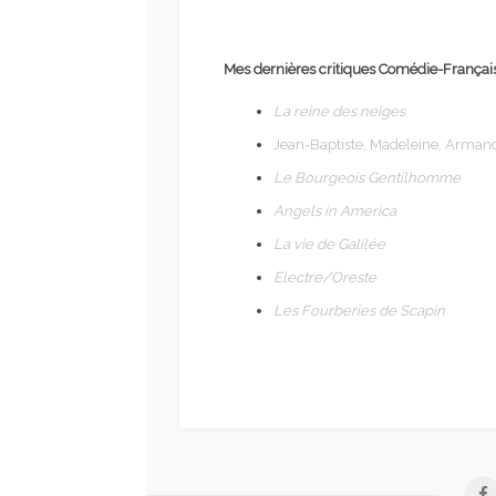
Mes dernières critiques Comédie-Françai
La reine des neiges
Jean-Baptiste, Madeleine, Armande
Le Bourgeois Gentilhomme
Angels in America
La vie de Galilée
Electre/Oreste
Les Fourberies de Scapin