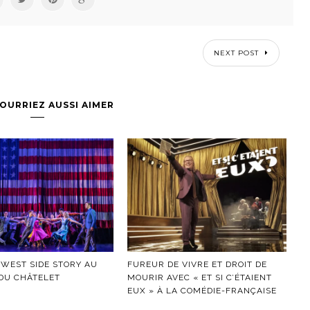
NEXT POST
OURRIEZ AUSSI AIMER
Avignon 2023
Classique
,
,
 l'étranger
Chanter
Historique
Contemporain
Lyon
★★★★
,
,
,
,
,
★★★★★
BRILLANTE ÉPOPÉE
« MY NAME IS
AUX ODEURS DE
ALEXANDER HAMILON »
VESTIAIRES AVEC
AU VICTORIA PALACE
L’ILIADE, À LA FACTOR
THEATRE DE LONDRES
#OFF2023
 WEST SIDE STORY AU
FUREUR DE VIVRE ET DROIT DE
DU CHÂTELET
MOURIR AVEC « ET SI C’ÉTAIENT
EUX » À LA COMÉDIE-FRANÇAISE