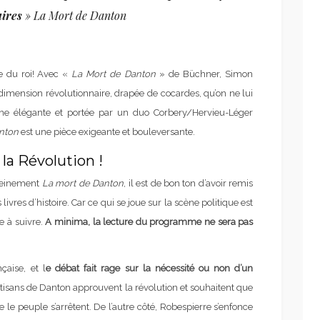
ires
»
La Mort de Danton
re du roi! Avec «
La Mort de Danton
» de Büchner, Simon
dimension révolutionnaire, drapée de cocardes, qu’on ne lui
ne élégante et portée par un duo Corbery/Hervieu-Léger
nton
est une pièce exigeante et bouleversante.
 la Révolution !
pleinement
La mort de Danton
, il est de bon ton d’avoir remis
ivres d’histoire. Car ce qui se joue sur la scène politique est
e à suivre.
A minima, la lecture du programme ne sera pas
aise, et l
e débat fait rage sur la nécessité ou non d’un
rtisans de Danton approuvent la révolution et souhaitent que
 le peuple s’arrêtent. De l’autre côté, Robespierre s’enfonce