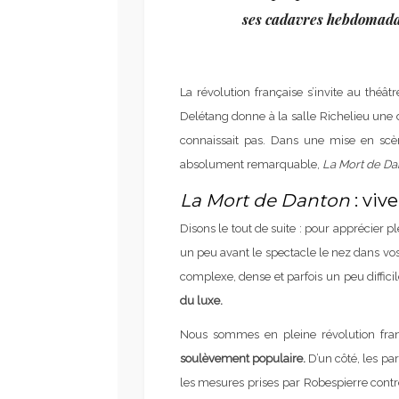
ses cadavres hebdomada
La révolution française s’invite au théât
Delétang donne à la salle Richelieu une 
connaissait pas. Dans une mise en scè
absolument remarquable,
La Mort de Da
La Mort de Danton
: vive
Disons le tout de suite : pour apprécier 
un peu avant le spectacle le nez dans vos l
complexe, dense et parfois un peu difficil
du luxe.
Nous sommes en pleine révolution franç
soulèvement populaire.
D’un côté, les pa
les mesures prises par Robespierre contre