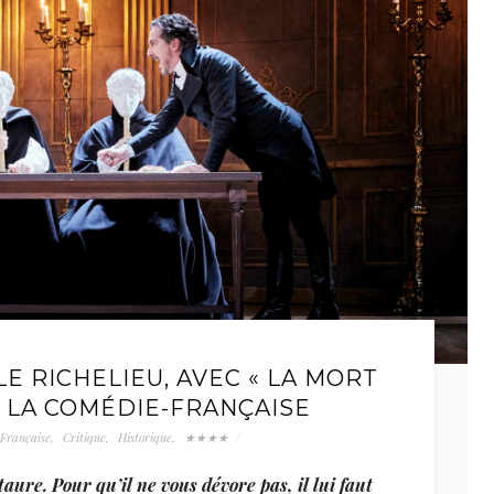
E RICHELIEU, AVEC « LA MORT
À LA COMÉDIE-FRANÇAISE
Française
,
Critique
,
Historique
,
★★★★
/
aure. Pour qu’il ne vous dévore pas, il lui faut