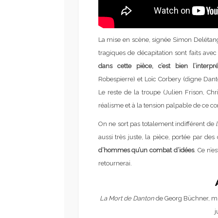
La mise en scène, signée Simon Delétan
tragiques de décapitation sont faits avec
dans cette pièce, c’est bien l’interp
Robespierre) et Loïc Corbery (digne Dan
Le reste de la troupe (Julien Frison, Ch
réalisme et à la tension palpable de ce c
On ne sort pas totalement indifférent de
aussi très juste, la pièce, portée par de
d’hommes qu’un combat d’idées
. Ce n’e
retournerai.
La Mort de Danton
de Georg Büchner, mi
j