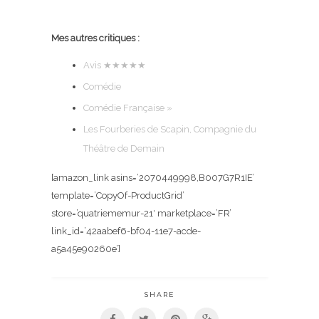
Mes autres critiques :
Avis
★★★★★
Comédie
Comédie Française »
Les Fourberies de Scapin, Compagnie du
Théâtre de Demain
[amazon_link asins=’2070449998,B007G7R1IE’
template=’CopyOf-ProductGrid’
store=’quatriememur-21′ marketplace=’FR’
link_id=’42aabef6-bf04-11e7-acde-
a5a45e90260e’]
SHARE