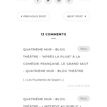
PREVIOUS POST
NEXT POST
13 COMMENTS
Reply
QUATRIÈME MUR – BLOG
THÉÂTRE - "APRÈS LA PLUIE" À LA
COMÉDIE-FRANÇAISE, LE GRAND SAUT
- QUATRIÈME MUR - BLOG THÉÂTRE
[…] Les Fourberies de Scapin […]
03/01/2018 at 16:00
Reply
QUATRIÈME MUR – BLOG
THÉÂTRE - « INTERDIT AU PUBLIC »,