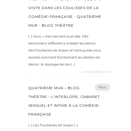
VISITE DANS LES COULISSES DE LA
COMÉDIE-FRANÇAISE - QUATRIÈME
MUR - BLOG THÉÂTRE
[…] nous » mais pas tant que cela. Des
techniciens s’affairent à installer les décors
des Fourberies de Scapin et notre guide nous
raconte comment fonctionnent les ateliers de
décors, le stockage de ces […]
03/02/2018 at 21:03
Reply
QUATRIÈME MUR – BLOG
THÉÂTRE - L'INTERLOPE, CABARET
SENSUEL ET INTIME À LA COMÉDIE-
FRANÇAISE
[…] Les Fourberies de Scapin […]