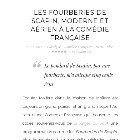
LES FOURBERIES DE
SCAPIN, MODERNE ET
AÉRIEN À LA COMÉDIE
FRANÇAISE
01/11/2017
/
Classique
,
Comédie Française
,
Paris
,
Rire
,
★★★★★
/
13 Comments
Le pendard de Scapin, par une
fourberie, m’a attrapé cinq cents
écus
Écouter Molière dans la maison de Molière est
toujours un grand plaisir… et un grand risque ! Au
sein d’une Comédie Française qui bouscule les
codes (souvenez-vous de
l
a Règle du Jeu
)
, une
programmation comme les
Fourberies de Scapin,