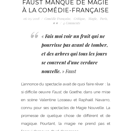
FAUST MANQUE DE MAGIE
À LA COMÉDIE-FRANÇAISE
06/05/2018
/
Comédie Française
,
Critique
,
Magie
,
Paris
,
★★
/
4 Comments
«
Fais moi voir un fruit qui ne
pourrisse pas avant de tomber,
et des arbres qui tous les jours
se couvrent d’une verdure
nouvelle.
» Faust
L’annonce du spectacle avait de quoi faire rêver : la
si difficile oeuvre
Faust
, de Goethe, dans une mise
en scène Valentine Losseau et Raphaël Navarro,
connu pour ses spectacles de Magie Nouvelle. La
promesse de quelque chose de différent et de
magique. Pourtant, la magie ne prend pas et