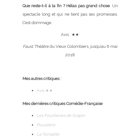
Que reste-t-il à la fin ? Hélas pas grand chose
. Un
spectacle long et qui ne tient pas ses promesses.
C’est dommage.
Avis :
★
★
Faust,
Théâtre du Vieux Colombiers, jusqu’au 6 mai
2018
Mes autres critiques :
Avis
★
★
Mes dernières critiques Comédie-Française
Les Fourberies de Scapin
Poussière
La Tempête