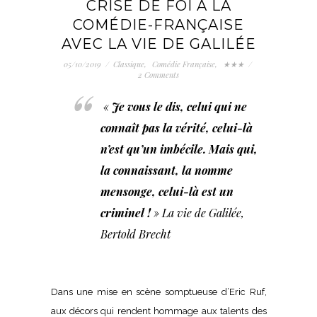
CRISE DE FOI À LA
COMÉDIE-FRANÇAISE
AVEC LA VIE DE GALILÉE
05/10/2019
/
Classique
,
Comédie Française
,
★★★
/
2 Comments
«
Je vous le dis, celui qui ne
connaît pas la vérité, celui-là
n’est qu’un imbécile. Mais qui,
la connaissant, la nomme
mensonge, celui-là est un
criminel !
»
La vie de Galilée
,
Bertold Brecht
Dans une mise en scène somptueuse d’Eric Ruf,
aux décors qui rendent hommage aux talents des