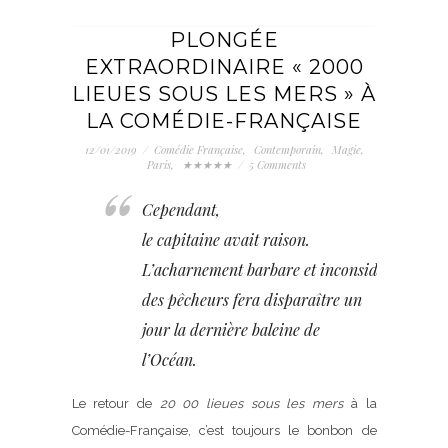
PLONGÉE
EXTRAORDINAIRE « 2000
LIEUES SOUS LES MERS » À
LA COMÉDIE-FRANÇAISE
12/01/2019
/
Comédie Française
,
Contemporain
,
Magie
,
Paris
,
★★★★★
/
5 Comments
Cependant,
le capitaine avait raison.
L’acharnement barbare et inconsidéré
des pêcheurs fera disparaître un
jour la dernière baleine de
l’Océan.
Le retour de
20 00 lieues sous les mers
à la
Comédie-Française, c’est toujours le bonbon de