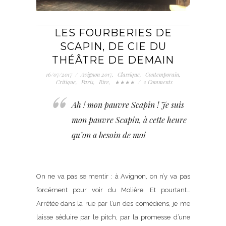
LES FOURBERIES DE
SCAPIN, DE CIE DU
THÉÂTRE DE DEMAIN
16/07/2017
/
Avignon 2017
,
Classique
,
Contemporain
,
Critique
,
Paris
,
Rire
,
★★★★
/
2 Comments
Ah ! mon pauvre Scapin ! Je suis
mon pauvre Scapin, à cette heure
qu’on a besoin de moi
On ne va pas se mentir : à Avignon, on n’y va pas
forcément pour voir du Molière. Et pourtant…
Arrêtée dans la rue par l’un des comédiens, je me
laisse séduire par le pitch, par la promesse d’une