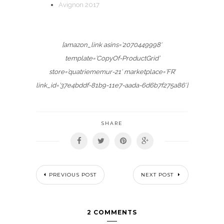
Avignon 2017
[amazon_link asins=’2070449998′
template=’CopyOf-ProductGrid’
store=’quatriememur-21′ marketplace=’FR’
link_id=’37e4bddf-81b9-11e7-aada-6d6b7f275a86′]
SHARE
PREVIOUS POST
NEXT POST
2 COMMENTS