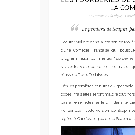
LA COM
01/11/2017
/
Classique
,
Comédi
Le pendard de Scapin, par
Écouter Molière dans la maison de Molière
d’une Comédie Française qui bouscu
programmation comme les
Fourberies
raviver les vieux démons d’une maison que
réussi de Denis Podalydès !
Dès les premières minutes du spectacle, 
codes, mais elles seront malgré tout hors
pas à terre, elles se feront dans le c
horizontale : cette version de Scapin 
légèreté. Car c’est l’enjeu de ce Scapin qu