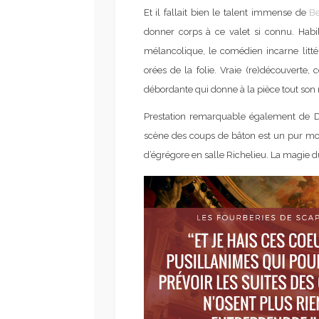
Et il fallait bien le talent immense de
B
donner corps à ce valet si connu. Habil
mélancolique, le comédien incarne litt
orées de la folie. Vraie (re)découverte
débordante qui donne à la pièce tout son r
Prestation remarquable également de Di
scène des coups de bâton est un pur mo
d’égrégore en salle Richelieu. La magie du 