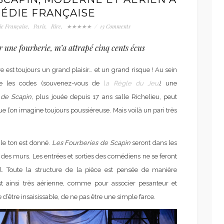
ÉDIE FRANÇAISE
e Française
,
Paris
,
Rire
,
★★★★★
/
13 Comments
 une fourberie, m’a attrapé cinq cents écus
 est toujours un grand plaisir… et un grand risque ! Au sein
le les codes (souvenez-vous de
l
a Règle du Jeu
)
, une
 de Scapin,
plus jouée depuis 17 ans salle Richelieu, peut
 l’on imagine toujours poussiéreuse. Mais voilà un pari très
le ton est donné.
Les Fourberies de Scapin
seront dans les
 des murs. Les entrées et sorties des comédiens ne se feront
iel. Toute la structure de la pièce est pensée de manière
est ainsi très aérienne, comme pour associer pesanteur et
e d’être insaisissable, de ne pas être une simple farce.