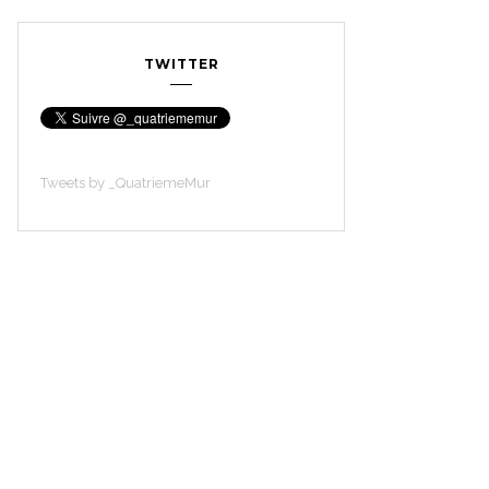
TWITTER
Tweets by _QuatriemeMur