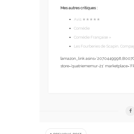
Mes autres critiques :
Avis
★★★★★
Comédie
Comédie Française »
Les Fourberies de Scapin, Compa
[amazon_link asins=’2070449998,B007G7
store=’quatriememur-21′ marketplace=’F
A