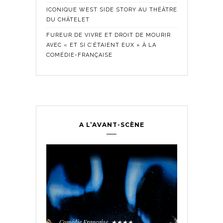
ICONIQUE WEST SIDE STORY AU THÉÂTRE
DU CHÂTELET
FUREUR DE VIVRE ET DROIT DE MOURIR
AVEC « ET SI C’ÉTAIENT EUX » À LA
COMÉDIE-FRANÇAISE
A L’AVANT-SCÈNE
Comédie Fra
Historique
,
ontemporain
,
LES SE
TROUPE
Comédie Française
★★★★
,