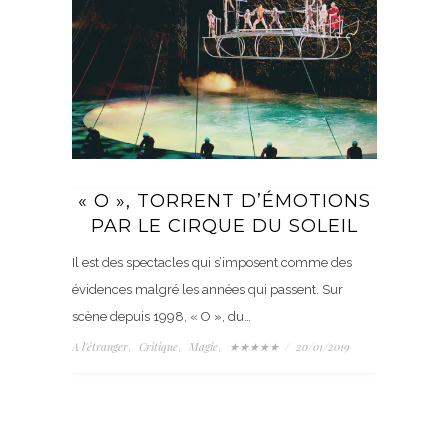
« O », TORRENT D’ÉMOTIONS
PAR LE CIRQUE DU SOLEIL
Il est des spectacles qui s’imposent comme des
évidences malgré les années qui passent. Sur
scène depuis 1998, « O », du…
A l'étranger
Critique
Magie
★★★★★
/
20/01/2019
,
,
,