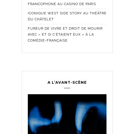
FRANCOPHONE AU CASINO DE PARIS
ICONIQUE WEST SIDE STORY AU THÉÂTRE
DU CHÂTELET
FUREUR DE VIVRE ET DROIT DE MOURIR
AVEC « ET SI C’ÉTAIENT EUX » À LA
COMÉDIE-FRANÇAISE
A L’AVANT-SCÈNE
Comédie Fra
Historique
,
ontemporain
,
LES SE