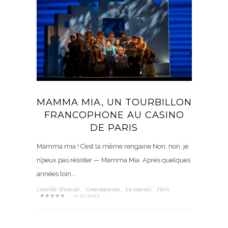
MAMMA MIA, UN TOURBILLON
FRANCOPHONE AU CASINO
DE PARIS
Mamma mia ! C’est la même rengaine Non, non, je
n’peux pas résister — Mamma Mia Après quelques
années loin…
Comédie Musicale
Contemporain
En tournée
Paris
,
,
,
,
★★★★★
/
11/12/2023