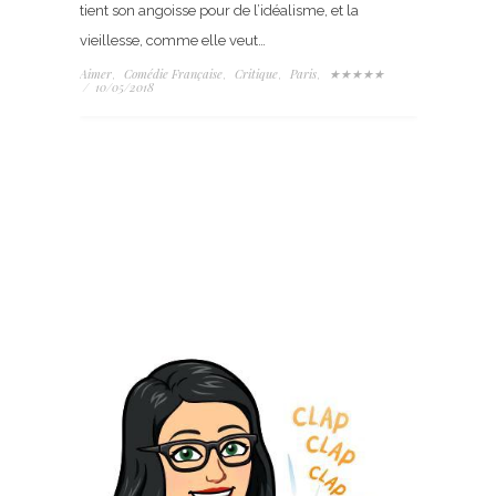
tient son angoisse pour de l’idéalisme, et la
vieillesse, comme elle veut…
Aimer
Comédie Française
Critique
Paris
★★★★★
,
,
,
,
/
10/05/2018