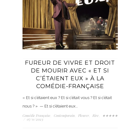
FUREUR DE VIVRE ET DROIT
DE MOURIR AVEC « ET SI
C’ÉTAIENT EUX » À LA
COMÉDIE-FRANÇAISE
« Et si c’étaient eux ? Et si c’était vous ? Et si c’était
nous ? » — Et si c’étaient eux…
Comédie Française
Contemporain
Pleurer
Rire
★★★★★
,
,
,
,
/
07/11/2023