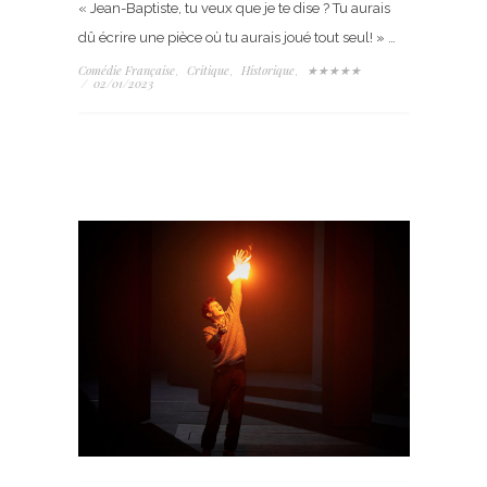
« Jean-Baptiste, tu veux que je te dise ? Tu aurais
dû écrire une pièce où tu aurais joué tout seul! » …
Comédie Française
Critique
Historique
★★★★★
,
,
,
/
02/01/2023