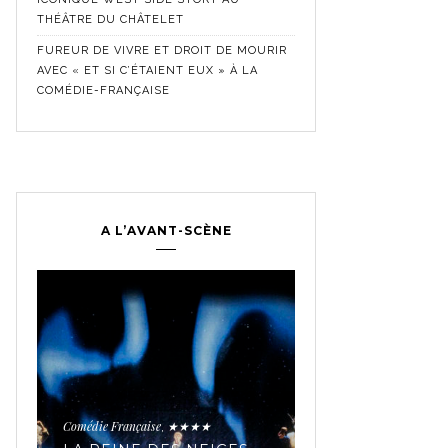
THÉÂTRE DU CHÂTELET
FUREUR DE VIVRE ET DROIT DE MOURIR
AVEC « ET SI C’ÉTAIENT EUX » À LA
COMÉDIE-FRANÇAISE
A L’AVANT-SCÈNE
Comédie Française
Crit
,
Historique
★★★★★
,
LES SECRETS 
TROUPE MYTH
Comédie Française
★★★★
,
AVEC « JEAN-B