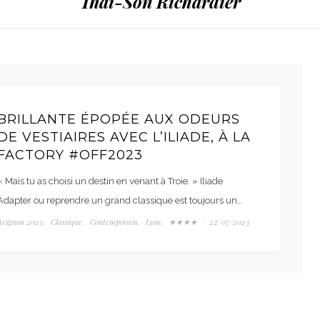
Thai-Son Richardier
BRILLANTE ÉPOPÉE AUX ODEURS
DE VESTIAIRES AVEC L’ILIADE, À LA
FACTORY #OFF2023
« Mais tu as choisi un destin en venant à Troie. » Iliade
Adapter ou reprendre un grand classique est toujours un…
Avignon 2023
Classique
Contemporain
Lyon
★★★★
/
22/07/2023
,
,
,
,