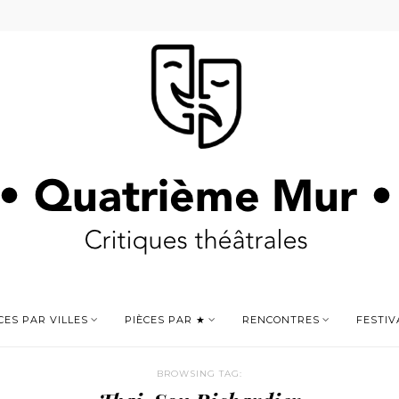
CES PAR VILLES
PIÈCES PAR ★
RENCONTRES
FESTIV
BROWSING TAG: