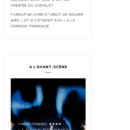
THÉÂTRE DU CHÂTELET
FUREUR DE VIVRE ET DROIT DE MOURIR
AVEC « ET SI C’ÉTAIENT EUX » À LA
COMÉDIE-FRANÇAISE
A L’AVANT-SCÈNE
Comédie Française
Crit
,
Historique
★★★★★
,
LES SECRETS 
TROUPE MYTH
Comédie Française
★★★★
,
AVEC « JEAN-B