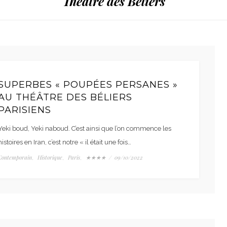
Théâtre des Béliers
SUPERBES « POUPÉES PERSANES »
AU THÉÂTRE DES BÉLIERS
PARISIENS
Yeki boud, Yeki naboud. C’est ainsi que l’on commence les
histoires en Iran, c’est notre « il était une fois…
Contemporain
Historique
Paris
★★★★
/
09/10/2022
,
,
,