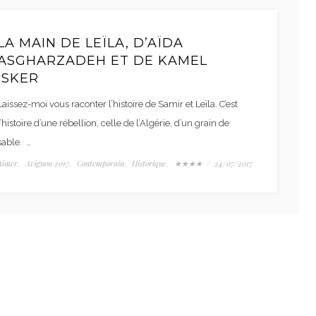
LA MAIN DE LEÏLA, D’AÏDA
ASGHARZADEH ET DE KAMEL
ISKER
Laissez-moi vous raconter l’histoire de Samir et Leïla. C’est
l’histoire d’une rébellion, celle de l’Algérie, d’un grain de
sable. …
Aimer
Avignon 2017
Contemporain
Historique
★★★★
/
24/07/2017
,
,
,
,