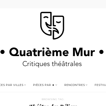
CES PAR VILLES
PIÈCES PAR ★
RENCONTRES
FESTIV
BROWSING TAG: