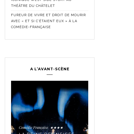
THÉÂTRE DU CHÂTELET
FUREUR DE VIVRE ET DROIT DE MOURIR
AVEC « ET SI C’ÉTAIENT EUX » À LA
COMÉDIE-FRANÇAISE
A L’AVANT-SCÈNE
Comédie Française
Crit
,
Historique
★★★★★
,
LES SECRETS 
TROUPE MYTH
Comédie Française
★★★★
,
AVEC « JEAN-B