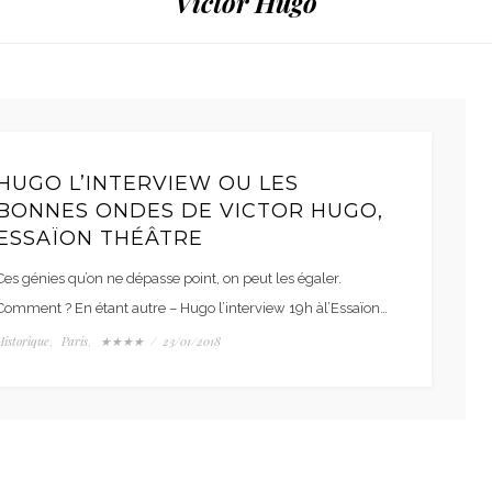
Victor Hugo
HUGO L’INTERVIEW OU LES
BONNES ONDES DE VICTOR HUGO,
ESSAÏON THÉÂTRE
Ces génies qu’on ne dépasse point, on peut les égaler.
Comment ? En étant autre – Hugo l’interview 19h àl’Essaïon…
Historique
Paris
★★★★
/
23/01/2018
,
,