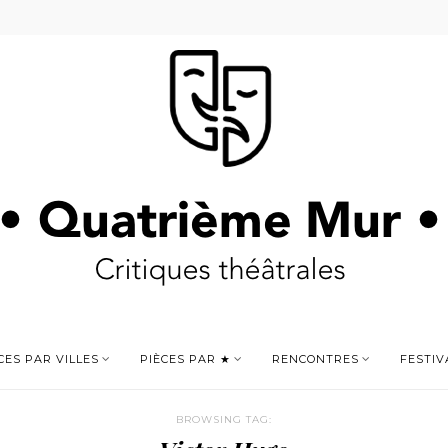
CES PAR VILLES
PIÈCES PAR ★
RENCONTRES
FESTIV
BROWSING TAG: