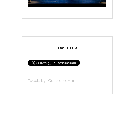
TWITTER
Tweets by _QuatriemeMur