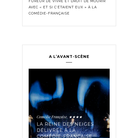
FUREUR DE VIVRE ET DROIT DE MOURIR
AVEC « ET SI C’ÉTAIENT EUX » À LA
COMÉDIE-FRANÇAISE
A L’AVANT-SCÈNE
Comédie Fra
Historique
,
ontemporain
,
LES SE
TROUPE
Comédie Française
★★★★
,
PÉE AUX
AVEC « 
IAIRES
LA REINE DES NEIGES
MADELE
 LA
DÉLIVRÉE À LA
ET LES 
23
COMÉDIE-FRANÇAISE
COMÉDI