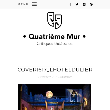
MENU
COVER1617_LHOTELDULIBREECH
15/07/2017
/
/
Commenter