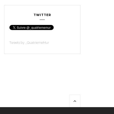
TWITTER
Tweets by _QuatriemeMur