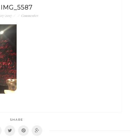
IMG_5587
/07/2017
/
/
Commenter
SHARE