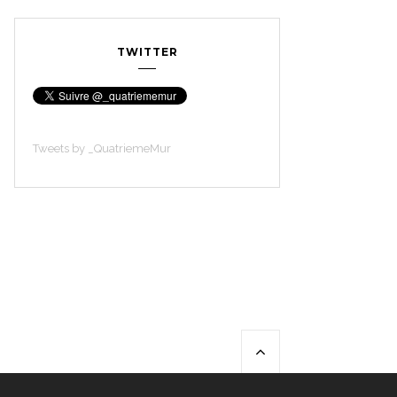
TWITTER
Tweets by _QuatriemeMur