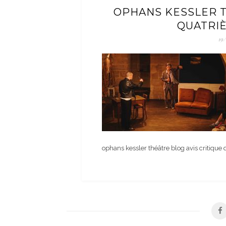
OPHANS KESSLER T
QUATRI
19
ophans kessler théâtre blog avis critiqu