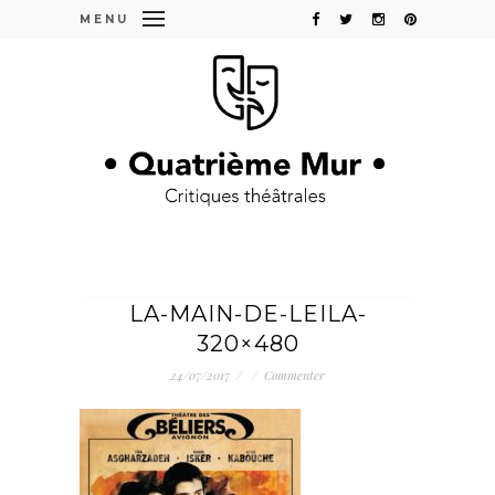
MENU
LA-MAIN-DE-LEILA-
320×480
24/07/2017
/
/
Commenter