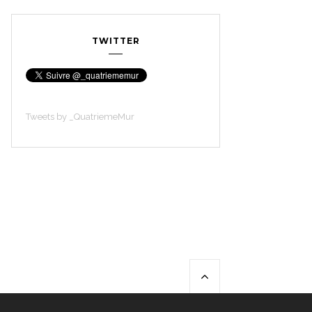
TWITTER
Tweets by _QuatriemeMur