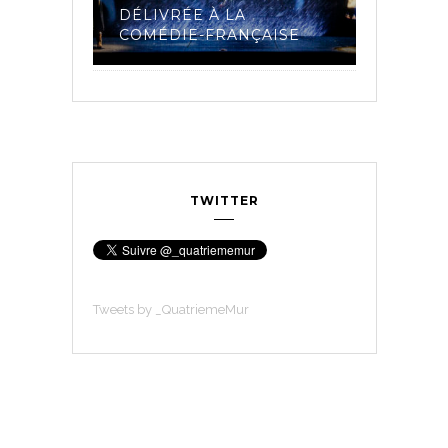
 LA
DÉLIVRÉE À LA
ET LES 
23
COMÉDIE-FRANÇAISE
COMÉDI
TWITTER
Tweets by _QuatriemeMur