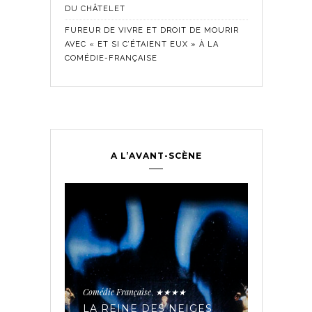
DU CHÂTELET
FUREUR DE VIVRE ET DROIT DE MOURIR
AVEC « ET SI C’ÉTAIENT EUX » À LA
COMÉDIE-FRANÇAISE
A L’AVANT-SCÈNE
Comédie Fra
Historique
,
ontemporain
,
LES SE
TROUPE
Comédie Française
★★★★
,
PÉE AUX
AVEC « 
IAIRES
LA REINE DES NEIGES
MADELE