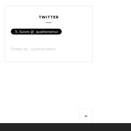
TWITTER
Tweets by _QuatriemeMur