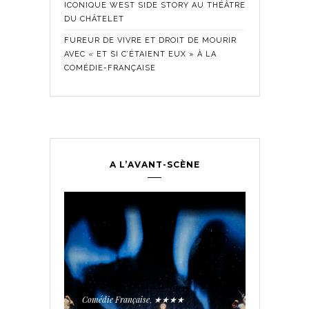
ICONIQUE WEST SIDE STORY AU THÉÂTRE
DU CHÂTELET
FUREUR DE VIVRE ET DROIT DE MOURIR
AVEC « ET SI C’ÉTAIENT EUX » À LA
COMÉDIE-FRANÇAISE
A L’AVANT-SCÈNE
Comédie Fra
Historique
,
ontemporain
,
LES SE
TROUPE
Comédie Française
★★★★
,
PÉE AUX
AVEC « 