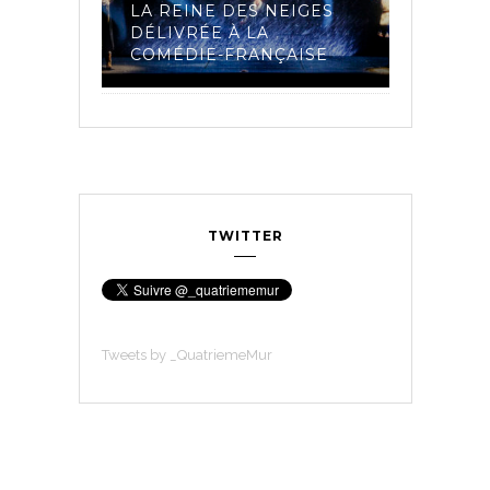
IAIRES
LA REINE DES NEIGES
MADELE
 LA
DÉLIVRÉE À LA
ET LES 
23
COMÉDIE-FRANÇAISE
COMÉDI
TWITTER
Tweets by _QuatriemeMur