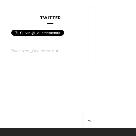
TWITTER
Tweets by _QuatriemeMur