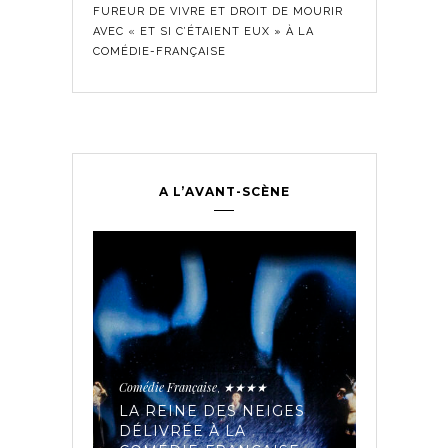
FUREUR DE VIVRE ET DROIT DE MOURIR
AVEC « ET SI C’ÉTAIENT EUX » À LA
COMÉDIE-FRANÇAISE
A L’AVANT-SCÈNE
Comédie Fra
Historique
,
ontemporain
,
LES SE
TROUPE
Comédie Française
★★★★
,
PÉE AUX
AVEC « 
IAIRES
LA REINE DES NEIGES
MADELE
 LA
DÉLIVRÉE À LA
ET LES 