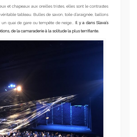
x et chapeaux aux oreilles tristes, elles sont le contrastes
ritable tableau. Bulles de savon, toile d’araignée, ballons
ur un quai de gare ou tempête de neige…
Il y a dans Slava’s
s, de la camaraderie à la solitude la plus terrifiante.