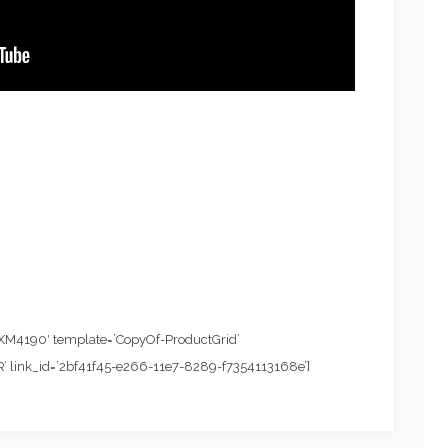
Avignon 2023
Classique
,
,
 l'étranger
Chanter
Historique
Contemporain
Lyon
★★★★
,
,
,
,
,
★★★★★
BRILLANTE ÉPOPÉE
« MY NAME IS
AUX ODEURS DE
ALEXANDER HAMILON »
VESTIAIRES AVEC
AU VICTORIA PALACE
L’ILIADE, À LA FACTOR
M4190′ template=’CopyOf-ProductGrid’
THEATRE DE LONDRES
#OFF2023
R’ link_id=’2bf41f45-e266-11e7-8289-f7354113168e’]