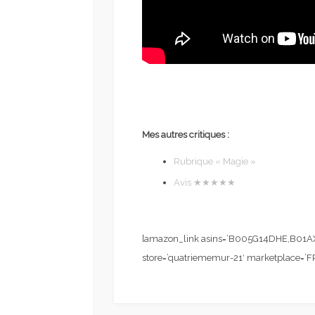
Mes autres critiques :
Rubrique « Magie »
A
Avis ★★★★★
[amazon_link asins=’B005G14DHE,B01AX
store=’quatriememur-21′ marketplace=’F