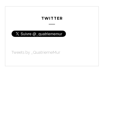
TWITTER
Tweets by _QuatriemeMur