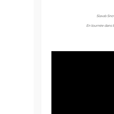
Slava’s Sn
En tournée dans t