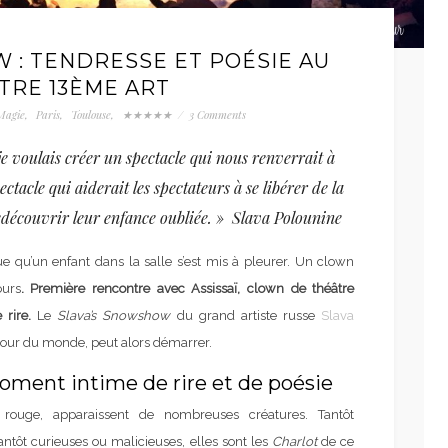
 : TENDRESSE ET POÉSIE AU
TRE 13ÈME ART
Magie
,
Paris
,
Toulouse
,
★★★★★
/
3 Comments
 je voulais créer un spectacle qui nous renverrait à
ctacle qui aiderait les spectateurs à se libérer de la
edécouvrir leur enfance oubliée. » Slava Polounine
ue qu’un enfant dans la salle s’est mis à pleurer. Un clown
ours
. Première rencontre avec Assissaï, clown de théâtre
rire.
Le
Slava’s Snowshow
du grand artiste russe
Slava
e tour du monde, peut alors démarrer.
oment intime de rire et de poésie
rouge, apparaissent de nombreuses créatures. Tantôt
antôt curieuses ou malicieuses, elles sont les
Charlot
de ce