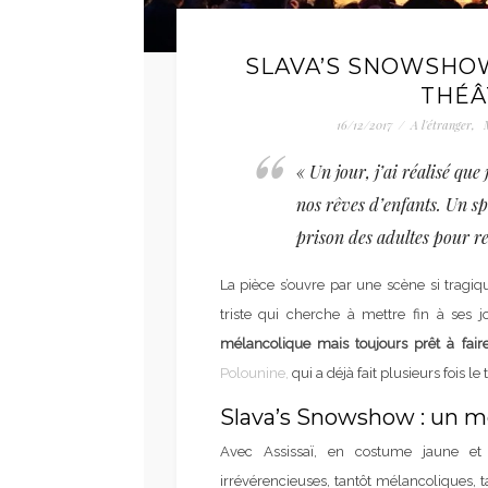
SLAVA’S SNOWSHOW
THÉÂ
16/12/2017
/
A l'étranger
,
« Un jour, j’ai réalisé que
nos rêves d’enfants. Un spe
prison des adultes pour r
La pièce s’ouvre par une scène si tragiq
triste qui cherche à mettre fin à ses j
mélancolique mais toujours prêt à faire 
Polounine,
qui a déjà fait plusieurs fois l
Slava’s Snowshow : un m
Avec Assissaï, en costume jaune et 
irrévérencieuses, tantôt mélancoliques, t