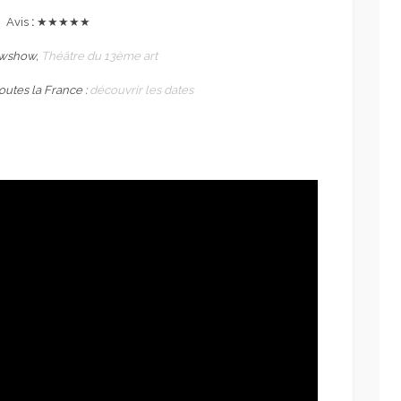
Avis
:
★★★★★
owshow,
Théâtre du 13ème art
outes la France :
découvrir les dates