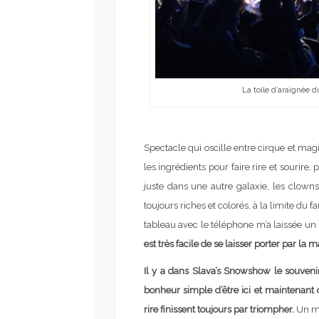
La toile d’araignée 
Spectacle qui oscille entre cirque et magi
les ingrédients pour faire rire et sourire, 
juste dans une autre galaxie, les clown
toujours riches et colorés, à la limite du
tableau avec le téléphone m’a laissée un
est très facile de se laisser porter par l
Il y a dans Slava’s Snowshow le souvenir 
bonheur simple d’être ici et maintenant 
rire finissent toujours par triompher.
Un ma