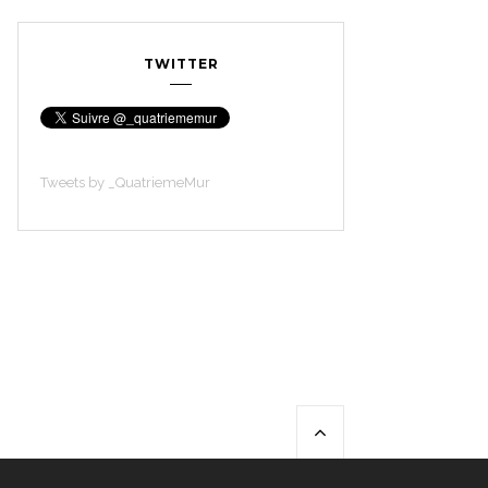
TWITTER
Tweets by _QuatriemeMur