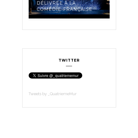
 LA
DÉLIVRÉE À LA
ET LES 
23
COMÉDIE-FRANÇAISE
COMÉDI
TWITTER
Tweets by _QuatriemeMur