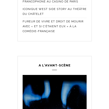
FRANCOPHONE AU CASINO DE PARIS
ICONIQUE WEST SIDE STORY AU THÉÂTRE
DU CHÂTELET
FUREUR DE VIVRE ET DROIT DE MOURIR
AVEC « ET SI C’ÉTAIENT EUX » À LA
COMÉDIE-FRANÇAISE
A L’AVANT-SCÈNE
Comédie Fra
Historique
,
ontemporain
,
LES SE