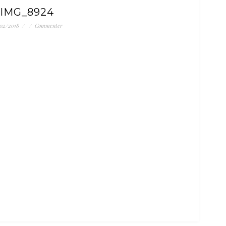
IMG_8924
02/2018
/
/
Commenter