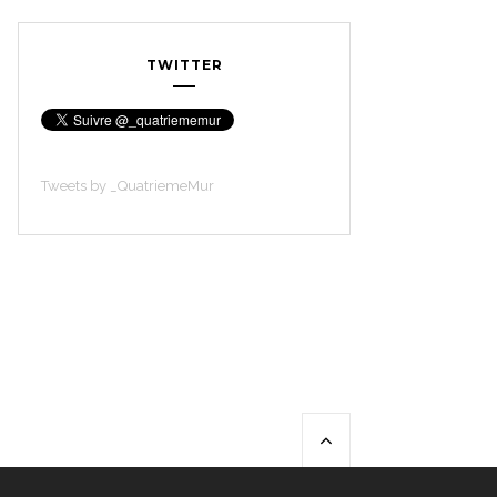
TWITTER
Tweets by _QuatriemeMur