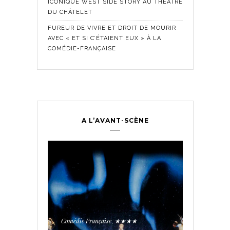
ICONIQUE WEST SIDE STORY AU THÉÂTRE
DU CHÂTELET
FUREUR DE VIVRE ET DROIT DE MOURIR
AVEC « ET SI C’ÉTAIENT EUX » À LA
COMÉDIE-FRANÇAISE
A L’AVANT-SCÈNE
Comédie Fra
Historique
,
ontemporain
,
LES SE
TROUPE
Comédie Française
★★★★
,
PÉE AUX
AVEC « 