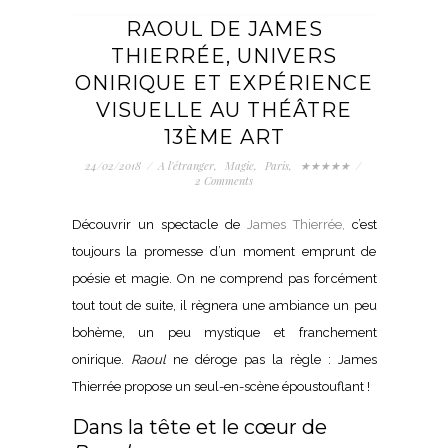
RAOUL DE JAMES
THIERRÉE, UNIVERS
ONIRIQUE ET EXPÉRIENCE
VISUELLE AU THÉÂTRE
13ÈME ART
24/02/2018
/
A l'étranger
,
Magie
,
Paris
,
★★★★★
/
2 Comments
Découvrir un spectacle de
James Thierrée
,
c’est
toujours la promesse d’un moment emprunt de
poésie et magie. On ne comprend pas forcément
tout tout de suite, il règnera une ambiance un peu
bohème, un peu mystique et franchement
onirique.
Raoul
ne déroge pas la règle : James
Thierrée propose un seul-en-scène époustouflant !
Dans la tête et le cœur de