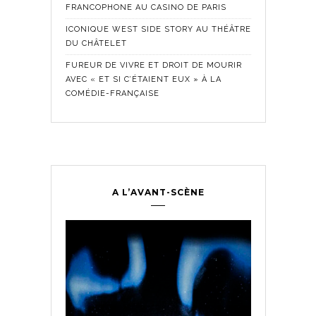
FRANCOPHONE AU CASINO DE PARIS
ICONIQUE WEST SIDE STORY AU THÉÂTRE
DU CHÂTELET
FUREUR DE VIVRE ET DROIT DE MOURIR
AVEC « ET SI C’ÉTAIENT EUX » À LA
COMÉDIE-FRANÇAISE
A L’AVANT-SCÈNE
Comédie Fra
Historique
,
ontemporain
,
LES SE