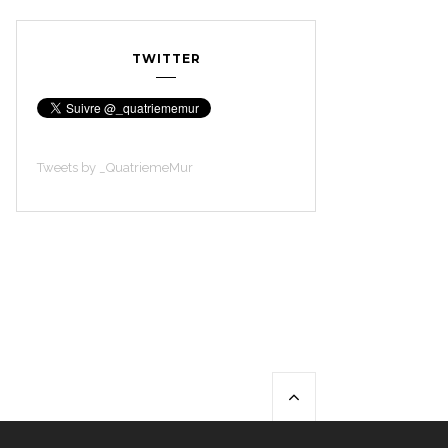
TWITTER
Tweets by _QuatriemeMur