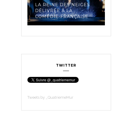
IAIRES
LA REINE DES NEIGES
MADELE
 LA
DÉLIVRÉE À LA
ET LES 
23
COMÉDIE-FRANÇAISE
COMÉDI
TWITTER
Tweets by _QuatriemeMur