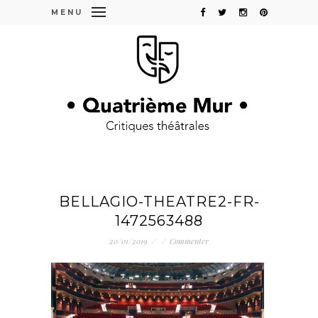
MENU
BELLAGIO-THEATRE2-FR-
1472563488
20/01/2019
/
/
Commenter