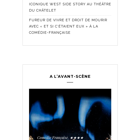
ICONIQUE WEST SIDE STORY AU THÉÂTRE
DU CHÂTELET
FUREUR DE VIVRE ET DROIT DE MOURIR
AVEC « ET SI C’ÉTAIENT EUX » À LA
COMÉDIE-FRANÇAISE
A L’AVANT-SCÈNE
Comédie Fra
Historique
,
ontemporain
,
LES SE
TROUPE
Comédie Française
★★★★
,
PÉE AUX
AVEC « 