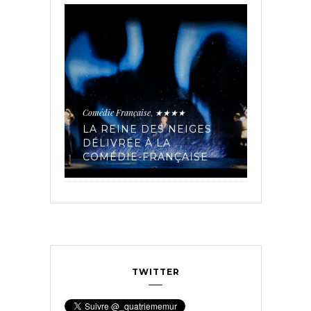
Comédie Fra
Historique
,
ontemporain
,
LES SE
TROUPE
Comédie Française
★★★★
,
PÉE AUX
AVEC « 
IAIRES
LA REINE DES NEIGES
MADELE
 LA
DÉLIVRÉE À LA
ET LES 
23
COMÉDIE-FRANÇAISE
COMÉDI
TWITTER