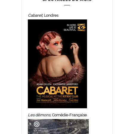
Cabaret
, Londres
Les démons
, Comédie-Française