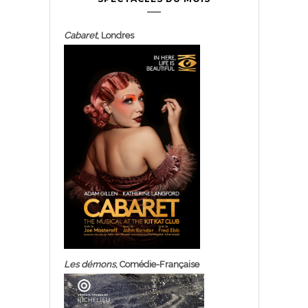
Cabaret
, Londres
Les démons
, Comédie-Française