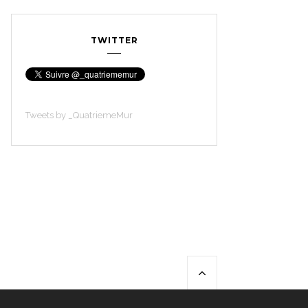
TWITTER
Tweets by _QuatriemeMur