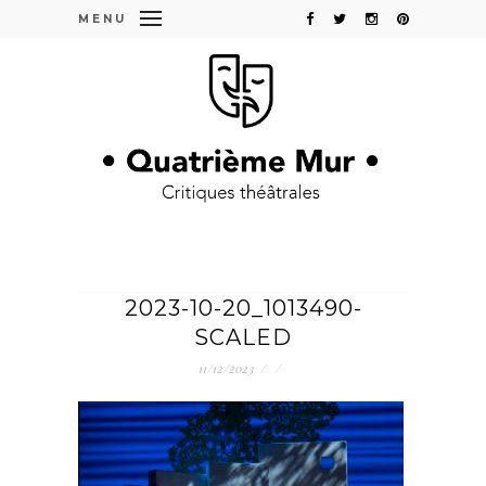
MENU
2023-10-20_1013490-
SCALED
11/12/2023
/
/