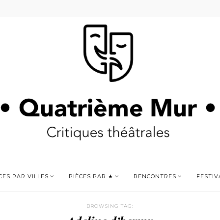
CES PAR VILLES
PIÈCES PAR ★
RENCONTRES
FESTIV
BROWSING TAG: