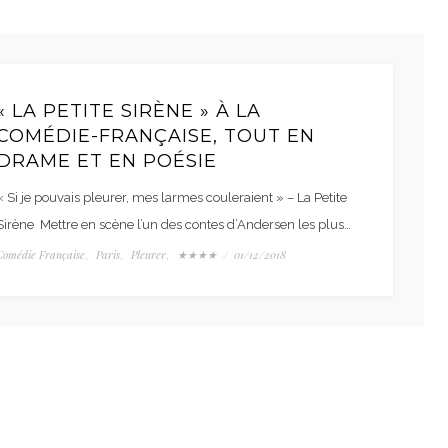
« LA PETITE SIRÈNE » À LA
COMÉDIE-FRANÇAISE, TOUT EN
DRAME ET EN POÉSIE
« Si je pouvais pleurer, mes larmes couleraient » – La Petite
Sirène Mettre en scène l’un des contes d’Andersen les plus…
Comédie Française
Paris
Pleurer
★★★★
/
01/12/2018
,
,
,