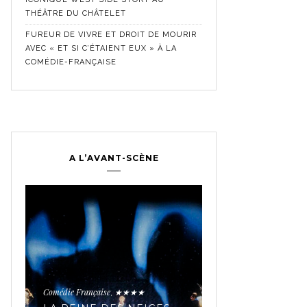
THÉÂTRE DU CHÂTELET
FUREUR DE VIVRE ET DROIT DE MOURIR
AVEC « ET SI C’ÉTAIENT EUX » À LA
COMÉDIE-FRANÇAISE
A L’AVANT-SCÈNE
Comédie Française
Critique
Aimer
Comédie Françai
,
,
,
Historique
★★★★★
Contemporain
Paris
★
,
,
,
LES SECRETS D’UNE
« FANNY ET
TROUPE MYTHIQUE
ALEXANDRE » 
AVEC « JEAN-BAPTISTE,
COMÉDIE-FRAN