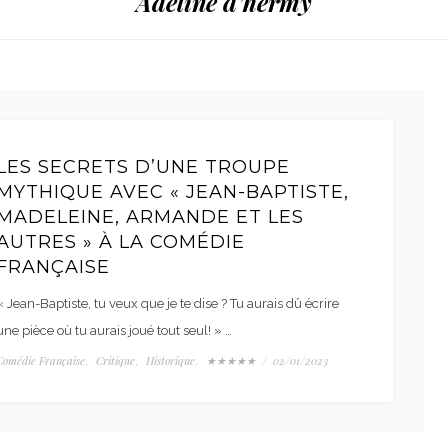
Adeline d’hermy
LES SECRETS D’UNE TROUPE
MYTHIQUE AVEC « JEAN-BAPTISTE,
MADELEINE, ARMANDE ET LES
AUTRES » À LA COMÉDIE
FRANÇAISE
« Jean-Baptiste, tu veux que je te dise ? Tu aurais dû écrire
une pièce où tu aurais joué tout seul! » …
Comédie Française
Critique
Historique
★★★★★
/
02/01/2023
,
,
,