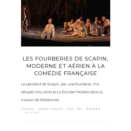
LES FOURBERIES DE SCAPIN,
MODERNE ET AÉRIEN À LA
COMÉDIE FRANÇAISE
Le pendard de Scapin, par une fourberie, m’a
attrapé cinq cents écus Écouter Molière dans la
maison de Molière est…
Classique
Comédie Française
Paris
Rire
★★★★★
,
,
,
,
/
01/11/2017