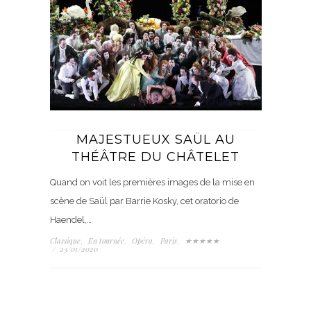
MAJESTUEUX SAÜL AU
THÉÂTRE DU CHÂTELET
Quand on voit les premières images de la mise en
scène de Saül par Barrie Kosky, cet oratorio de
Haendel,…
Classique
En tournée
Opéra
Paris
★★★★★
,
,
,
,
/
23/01/2020