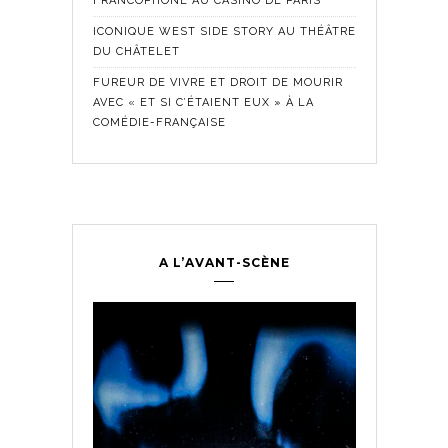
FRANCOPHONE AU CASINO DE PARIS
ICONIQUE WEST SIDE STORY AU THÉÂTRE
DU CHÂTELET
FUREUR DE VIVRE ET DROIT DE MOURIR
AVEC « ET SI C’ÉTAIENT EUX » À LA
COMÉDIE-FRANÇAISE
A L’AVANT-SCÈNE
Comédie Fra
Historique
,
ontemporain
,
LES SE
TROUPE