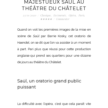
MAJESTUEUX SAÜL AU
THÉÂTRE DU CHÂTELET
23/01/2020
/
Classique
,
En tournée
,
Opéra
,
Paris
,
★★★★★
/
Commenter
Quand on voit les premières images de la mise en
scène de
Saül
par
Barrie Kosky
, cet
oratorio
de
Haendel, on se dit que l’on va assister à un moment
à part. Pari plus que réussi pour cette production
anglaise qui prend ses quartiers pour une dizaine
de jours au théâtre du Châtelet.
Saül, un oratorio grand public
puissant
La difficulté avec l’opéra, c’est que cela paraît vite