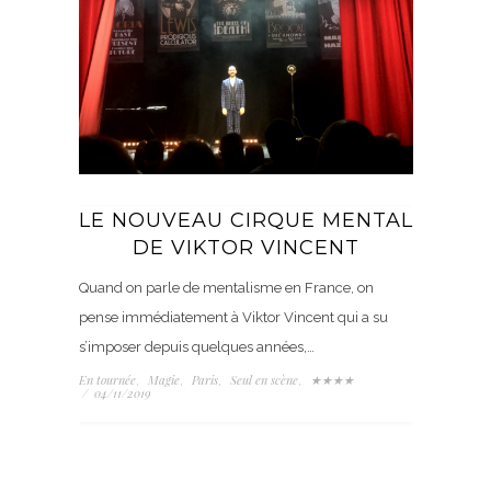
LE NOUVEAU CIRQUE MENTAL
DE VIKTOR VINCENT
Quand on parle de mentalisme en France, on
pense immédiatement à Viktor Vincent qui a su
s’imposer depuis quelques années,…
En tournée
Magie
Paris
Seul en scène
★★★★
,
,
,
,
/
04/11/2019