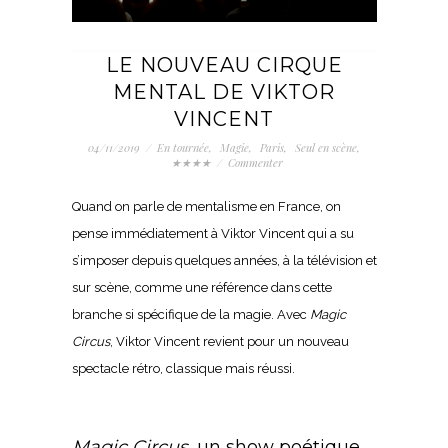
LE NOUVEAU CIRQUE
MENTAL DE VIKTOR
VINCENT
04/11/2019
/
En tournée
,
Magie
,
Paris
,
Seul en scène
,
★★★★
/
Commenter
Quand on parle de mentalisme en France, on
pense immédiatement à Viktor Vincent qui a su
s’imposer depuis quelques années, à la télévision et
sur scène, comme une référence dans cette
branche si spécifique de la magie. Avec
Magic
Circus
, Viktor Vincent revient pour un nouveau
spectacle rétro, classique mais réussi.
Magic Circus
, un show poétique