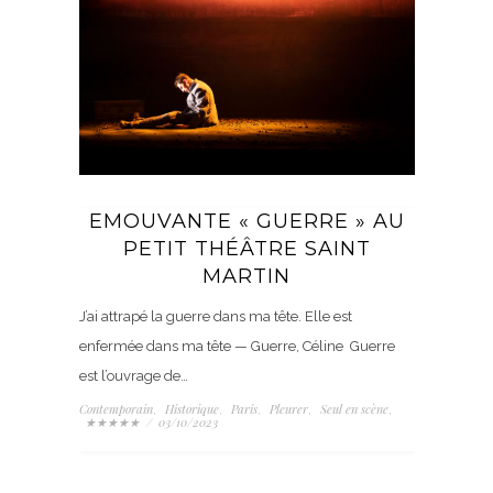
EMOUVANTE « GUERRE » AU
PETIT THÉÂTRE SAINT
MARTIN
J’ai attrapé la guerre dans ma tête. Elle est
enfermée dans ma tête — Guerre, Céline Guerre
est l’ouvrage de…
Contemporain
Historique
Paris
Pleurer
Seul en scène
,
,
,
,
,
★★★★★
/
03/10/2023