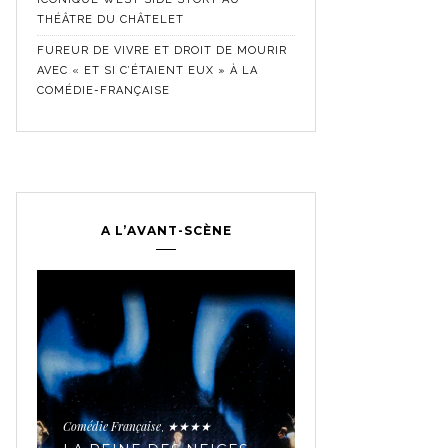
THÉÂTRE DU CHÂTELET
FUREUR DE VIVRE ET DROIT DE MOURIR
AVEC « ET SI C’ÉTAIENT EUX » À LA
COMÉDIE-FRANÇAISE
A L’AVANT-SCÈNE
Comédie Française
Crit
,
Historique
★★★★★
,
LES SECRETS 
TROUPE MYTH
Comédie Française
★★★★
,
AVEC « JEAN-B