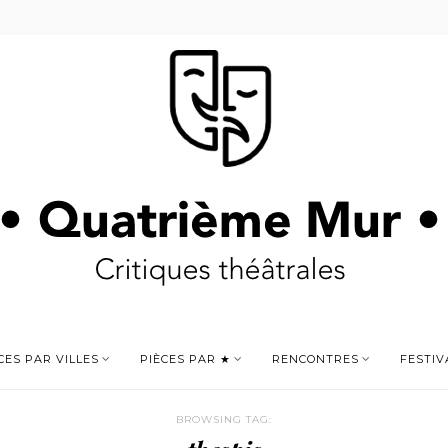
CES PAR VILLES
PIÈCES PAR ★
RENCONTRES
FESTIV
BROWSING TAG: