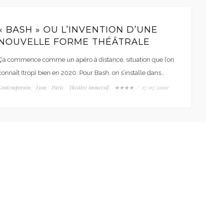
« BASH » OU L’INVENTION D’UNE
NOUVELLE FORME THÉÂTRALE
Ça commence comme un apéro à distance, situation que l’on
connaît (trop) bien en 2020. Pour Bash, on s’installe dans…
Contemporain
Lyon
Paris
Théâtre immersif
★★★★
/
17/07/2020
,
,
,
,