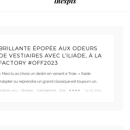
thespis
BRILLANTE ÉPOPÉE AUX ODEURS
DE VESTIAIRES AVEC L’ILIADE, À LA
FACTORY #OFF2023
« Mais tu as choisi un destin en venant à Troie. » Iliade
Adapter ou reprendre un grand classique est toujours un…
Avignon 2023
Classique
Contemporain
Lyon
★★★★
/
22/07/2023
,
,
,
,